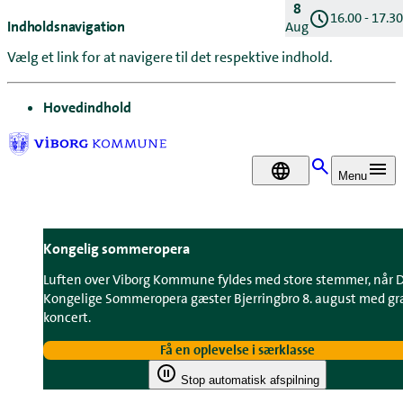
8
16.00 - 17.30
Indholdsnavigation
Aug
Vælg et link for at navigere til det respektive indhold.
gå til
Hovedindhold
DA
Menu
Kongelig sommeropera
Luften over Viborg Kommune fyldes med store stemmer, når 
Kongelige Sommeropera gæster Bjerringbro 8. august med gra
koncert.
Få en oplevelse i særklasse
Stop automatisk afspilning