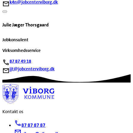
k4n@jobcenterviborg.dk
Julie Jæger Thorsgaard
Jobkonsulent
Virksomhedsservice
87 87 49 18
jjt@jobcenterviborg.dk
Kontakt os
87 87 87 87