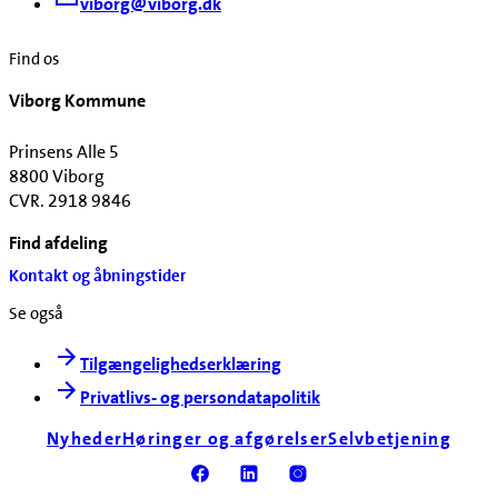
viborg@viborg.dk
Find os
Viborg Kommune
Prinsens Alle 5
8800 Viborg
CVR. 2918 9846
Find afdeling
Kontakt og åbningstider
Se også
Tilgængelighedserklæring
Privatlivs- og persondatapolitik
Nyheder
Høringer og afgørelser
Selvbetjening