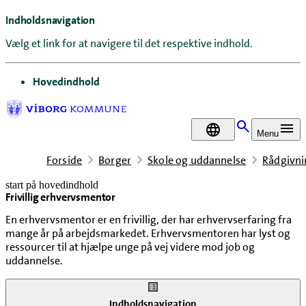
Indholdsnavigation
Vælg et link for at navigere til det respektive indhold.
gå til
Hovedindhold
DA
Menu
Forside
Borger
Skole og uddannelse
Rådgivnin
start på hovedindhold
Frivillig erhvervsmentor
senest opdateret 2. juni 2026
En erhvervsmentor er en frivillig, der har erhvervserfaring fra
mange år på arbejdsmarkedet. Erhvervsmentoren har lyst og
ressourcer til at hjælpe unge på vej videre mod job og
uddannelse.
Indholdsnavigation