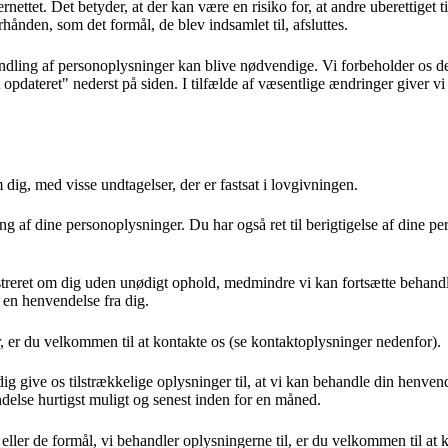
ettet. Det betyder, at der kan være en risiko for, at andre uberettiget t
hånden, som det formål, de blev indsamlet til, afsluttes.
andling af personoplysninger kan blive nødvendige. Vi forbeholder os de
t opdateret" nederst på siden. I tilfælde af væsentlige ændringer giver v
 dig, med visse undtagelser, der er fastsat i lovgivningen.
 af dine personoplysninger. Du har også ret til berigtigelse af dine p
gistreret om dig uden unødigt ophold, medmindre vi kan fortsætte behand
e en henvendelse fra dig.
, er du velkommen til at kontakte os (se kontaktoplysninger nedenfor).
ig give os tilstrækkelige oplysninger til, at vi kan behandle din henven
ndelse hurtigst muligt og senest inden for en måned.
ller de formål, vi behandler oplysningerne til, er du velkommen til at 