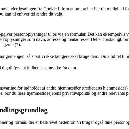
 anvender løsningen fra Cookie Information, og her har du mulighed f
u kan til enhver tid ændre dit valg.
pgiver personoplysninger til os via en formular. Det kan eksempelvis vær
med oplysninger som navn, adresse og mailadresse. Det er forskelligt, om d
stjerne (*).
ningerne igen, så snart vi ikke længere skal bruge dem. Du altid ret til
dig til først at indhente samtykke fra dem.
svarlige for indholdet af andre hjemmesider (tredjeparts hjemmesider) e
 bør du læse hjemmesideejerens privatlivspolitik og andre relevante po
andlingsgrundlag
r og formål, der er beskrevet nedenfor. Vi bruger også dine personoplysn