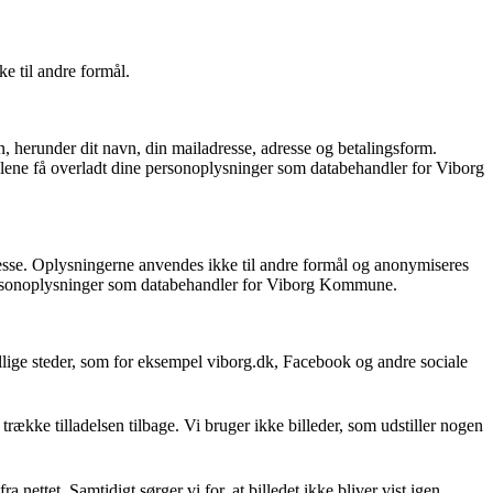
e til andre formål.
 herunder dit navn, din mailadresse, adresse og betalingsform.
alene få overladt dine personoplysninger som databehandler for Viborg
esse. Oplysningerne anvendes ikke til andre formål og anonymiseres
 personoplysninger som databehandler for Viborg Kommune.
llige steder, som for eksempel viborg.dk, Facebook og andre sociale
id trække tilladelsen tilbage. Vi bruger ikke billeder, som udstiller nogen
 fra nettet. Samtidigt sørger vi for, at billedet ikke bliver vist igen.