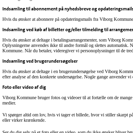
Indsamling til abonnement på nyhedsbreve og opdateringsmail
Hvis du ønsker at abonnere på opdateringsmails fra Viborg Kommune, 
Indsamling ved køb af billetter og/eller tilmelding til arrangeme
Hvis du ønsker at deltage i betalingsarrangementer, som Viborg Komm
Oplysningerne anvendes ikke til andre formål og slettes automatisk. 
Kommune. Når du betaler, videregiver vi personoplysninger til de tred
Indsamling ved brugerundersøgelser
Hvis du ønsker at deltage i en brugerundersøgelse ved Viborg Kommun
efter analyse af den konkrete undersøgelse. Nogle gange anvender vi
Foto eller video af dig
Viborg Kommune bruger fotos og videoer til at fortælle om de mange ar
medier.
Vi spørger altid om lov, hvis vi tager et billede, hvor vi stiller skarpt 
eller virker krænkende.
Ser du dig selv på et foto eller en video, som du ikke ønsker bliver bru