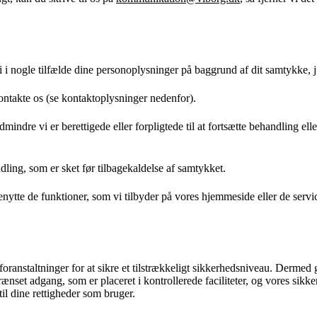
nogle tilfælde dine personoplysninger på baggrund af dit samtykke, jf.
kontakte os (se kontaktoplysninger nedenfor).
edmindre vi er berettigede eller forpligtede til at fortsætte behandling 
ling, som er sket før tilbagekaldelse af samtykket.
enytte de funktioner, som vi tilbyder på vores hjemmeside eller de ser
ranstaltninger for at sikre et tilstrækkeligt sikkerhedsniveau. Dermed g
nset adgang, som er placeret i kontrollerede faciliteter, og vores sikke
il dine rettigheder som bruger.