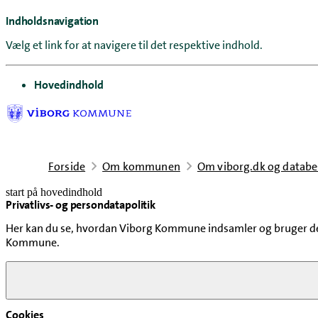
Indholdsnavigation
Vælg et link for at navigere til det respektive indhold.
gå til
Hovedindhold
Forside
Om kommunen
Om viborg.dk og databe
start på hovedindhold
Privatlivs- og persondatapolitik
senest opdateret 1. juni 2026
Her kan du se, hvordan Viborg Kommune indsamler og bruger de 
Kommune.
Indsamling af personoplysninger via Vib
Cookies