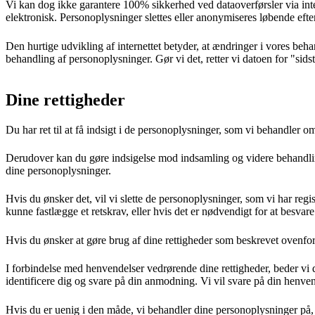
Vi kan dog ikke garantere 100% sikkerhed ved dataoverførsler via intern
elektronisk. Personoplysninger slettes eller anonymiseres løbende efter
Den hurtige udvikling af internettet betyder, at ændringer i vores beh
behandling af personoplysninger. Gør vi det, retter vi datoen for "sids
Dine rettigheder
Du har ret til at få indsigt i de personoplysninger, som vi behandler om
Derudover kan du gøre indsigelse mod indsamling og videre behandling
dine personoplysninger.
Hvis du ønsker det, vil vi slette de personoplysninger, som vi har re
kunne fastlægge et retskrav, eller hvis det er nødvendigt for at besvar
Hvis du ønsker at gøre brug af dine rettigheder som beskrevet ovenfor
I forbindelse med henvendelser vedrørende dine rettigheder, beder vi d
identificere dig og svare på din anmodning. Vi vil svare på din henve
Hvis du er uenig i den måde, vi behandler dine personoplysninger på, e