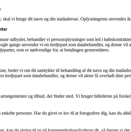
s
skal vi bruge dit navn og din mailadresse. Oplysningerne anvendes ikk
nter
une udbyder, behandler vi personoplysninger som led i købskontrakten,
Nogle gange anvender vi en tredjepart som databehandler, og denne vil 
jeparter, som er nødvendige for, at betalingen gennemføres.
e, beder vi om dit samtykke til behandling af dit navn og din mailadr
 en tredjepart som databehandler, og denne vil alene få overladt dine
rangementer og tilbud, der finder sted. Vi bruger billederne på forske
på enkelte personer. Har du givet os lov til at fotografere dig, kan du alt
gt, kan du skrive til os på
kommunikation@viborg.dk
, så fjerner vi det