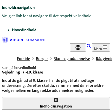
Indholdsnavigation
Vælg et link for at navigere til det respektive indhold.
gå til
Hovedindhold
DA
Menu
Forside
Borger
Skole og uddannelse
Rådgivnin
start på hovedindhold
Vejledning i 7.-10. klasse
senest opdateret 1. januar 2026
Indtil du går ud af 9. klasse, har du pligt til at modtage
undervisning. Derefter skal du, sammen med dine forældre,
vælge mellem en lang række uddannelsesmuligheder.
Indholdsnavigation