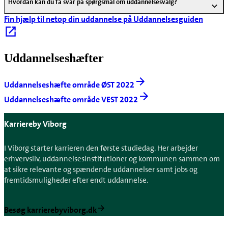
Hvordan kan du få svar på spørgsmål om uddannelsesvalg?
Fin hjælp til netop din uddannelse på Uddannelsesguiden
Uddannelseshæfter
Uddannelseshæfte område ØST 2022
Uddannelseshæfte område VEST 2022
Karriereby Viborg
I Viborg starter karrieren den første studiedag. Her arbejder
erhvervsliv, uddannelsesinstitutioner og kommunen sammen om
at sikre relevante og spændende uddannelser samt jobs og
fremtidsmuligheder efter endt uddannelse.
Besøg karrierebyviborg.dk