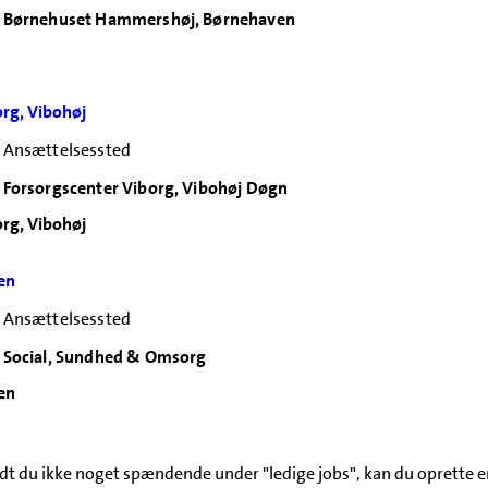
Børnehuset Hammershøj, Børnehaven
org, Vibohøj
Ansættelsessted
Forsorgscenter Viborg, Vibohøj Døgn
org, Vibohøj
en
Ansættelsessted
Social, Sundhed & Omsorg
en
 du ikke noget spændende under "ledige jobs", kan du oprette en 