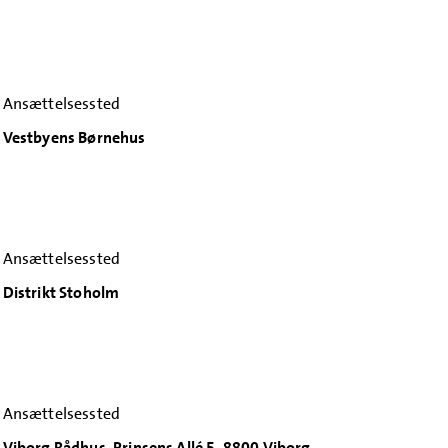
Ansættelsessted
Vestbyens Børnehus
Ansættelsessted
Distrikt Stoholm
Ansættelsessted
Viborg Rådhus, Prinsens Allé 5, 8800 Viborg