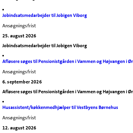
Arbejdsmarkedsområdet
Biblioteker og borgerservice
Jobindsatsmedarbejder til Jobigen Viborg
Dagtilbud
Elever og praktikanter
Ansøgningsfrist
Familie og rådgivning
Kultur og event
25. august 2026
Ledelse
Jobindsatsmedarbejder til Jobigen Viborg
Skoler og klubber
Socialområdet
Sundhed og omsorg
Afløsere søges til Pensionistgården i Vammen og Højvangen i 
Teknik og miljø
Ansøgningsfrist
Teknisk service, køkken og rengøring
6. september 2026
Afløsere søges til Pensionistgården i Vammen og Højvangen i 
Husassistent/køkkenmedhjælper til Vestbyens Børnehus
Ansøgningsfrist
12. august 2026