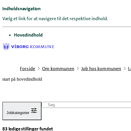
Indholdsnavigation
Vælg et link for at navigere til det respektive indhold.
gå til
Hovedindhold
Forside
Om kommunen
Job hos kommunen
L
start på hovedindhold
Søg
Jobkategorier
Jobkategorier
Administration
83 ledige stillinger fundet