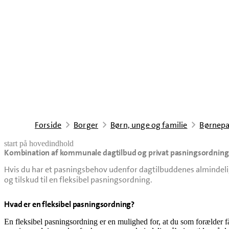
Forside
Borger
Børn, unge og familie
Børnepa
start på hovedindhold
Kombination af kommunale dagtilbud og privat pasningsordning
senest opdateret 30. januar 2026
Hvis du har et pasningsbehov udenfor dagtilbuddenes almindelige
og tilskud til en fleksibel pasningsordning.
Hvad er en fleksibel pasningsordning?
En fleksibel pasningsordning er en mulighed for, at du som forælder får 