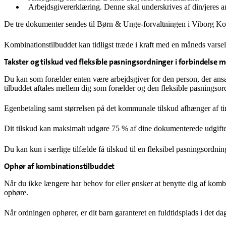
Arbejdsgivererklæring. Denne skal underskrives af din/jeres a
De tre dokumenter sendes til Børn & Unge-forvaltningen i Viborg Komm
Kombinationstilbuddet kan tidligst træde i kraft med en måneds varsel
Takster og tilskud ved fleksible pasningsordninger i forbindelse
Du kan som forælder enten være arbejdsgiver for den person, der ansætt
tilbuddet aftales mellem dig som forælder og den fleksible pasningsor
Egenbetaling samt størrelsen på det kommunale tilskud afhænger af tim
Dit tilskud kan maksimalt udgøre 75 % af dine dokumenterede udgifte
Du kan kun i særlige tilfælde få tilskud til en fleksibel pasningsordnin
Ophør af kombinationstilbuddet
Når du ikke længere har behov for eller ønsker at benytte dig af kom
ophøre.
Når ordningen ophører, er dit barn garanteret en fuldtidsplads i det dag