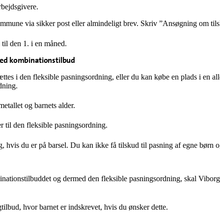
rbejdsgivere.
une via sikker post eller almindeligt brev. Skriv ”Ansøgning om tilsku
 til den 1. i en måned.
 med kombinationstilbud
es i den fleksible pasningsordning, eller du kan købe en plads i en all
dning.
etallet og barnets alder.
r til den fleksible pasningsordning.
g, hvis du er på barsel. Du kan ikke få tilskud til pasning af egne børn 
binationstilbuddet og dermed den fleksible pasningsordning, skal Vibo
tilbud, hvor barnet er indskrevet, hvis du ønsker dette.