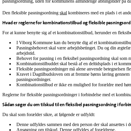
pasningsordning, uden for kommunens almindelige åbningstider på d
Den fleksible pasningsordning
skal
kombineres med en plads i et ande
Hvad er reglerne for kombinationstilbud og fleksible pasningsor
For at kunne benytte sig af et kombinationstilbud, herunder en fleksib
I Viborg Kommune kan du benytte dig af et kombinationstilbud fr
Pasningsbehovet skal være arbejdsbetinget. Du og din ægtefæll
arbejdstid.
Behovet for pasning i en fleksibel pasningsordning skal som 
Kombinationstilbuddet skal bestå af en deltidsplads i et kommu
Fleksible pasningsordninger må alene anvende betegnelsen fl
Kravet i Dagtilbudsloven om at fremme børns læring gennem try
pasningsordninger.
Kombinationstilbud er ikke en mulighed for forældre med børn, 
Reglerne for fleksible pasningsordninger i forbindelse med et kombi
Sådan søger du om tilskud til en fleksibel pasningsordning i forb
Du skal som forælder sikre, at følgende er udfyldt:
Denne udfyldes sammen med den person der skal ansættes i de
Ansøgning om tilskud. Denne udfyldes af forældrene.