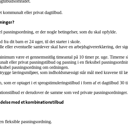
agtilbudsområdet.
t kommunalt eller privat dagtilbud.
dninger?
el pasningsordning, er der nogle betingelser, som du skal opfylde.
a dit barn er 24 uger, til det starter i skole.
e eller eventuelle samlever skal have en arbejdsgivererklæring, der sig
minimum være et gennemsnitlig timeantal på 10 timer pr. uge. Timerne 
nalt eller privat pasningstilbud og pasning i en fleksibel pasningsordn
eksibel pasningsordning om ordningen.
gge læringsmiljøer, som indholdsmæssigt står mål med kravene til lærin
som er optaget i et sprogstimuleringstilbud i form af et dagtilbud 30 ti
nationstilbud er derudover de samme som ved private pasningsordninge
indelse med et kombinationstilbud
n fleksible pasningsordning.