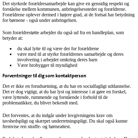
Det styrkede forældresamarbejde kan give en gensidig respekt og
forståelse mellem kommunen, anbringelsesstedet og forældrene.
Forældrene oplever dermed i højere grad, at de fortsat har betydning
for børnene - også under anbringelsen.
Som forældrestøtte arbejder du også ud fra en handleplan, som
betyder at:
du skal lytte til og være der for forældrene
være med til at styrke forældrenes samarbejde og deres
involvering i arbejdet omkring deres barn
Være brobygger til myndighed
Forventninger til dig som kontaktperson
Det er ikke en forudsætning, at du har en socialfagligt uddannelse.
Det er dog vigtigt, at du har lyst og interesse i at gøre en forskel,
være lyttende, rummende og forstående i forhold til de
problematikker, du bliver bekendt med.
Det forventes, at du indgår under lovgivningens krav om
tavshedspligt og skærpet underretningspligt. Du skal også kunne
fremvise ren straffe- og børneattest.