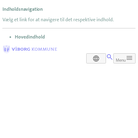
Indholdsnavigation
Vælg et link for at navigere til det respektive indhold.
gå til
Hovedindhold
DA
Menu