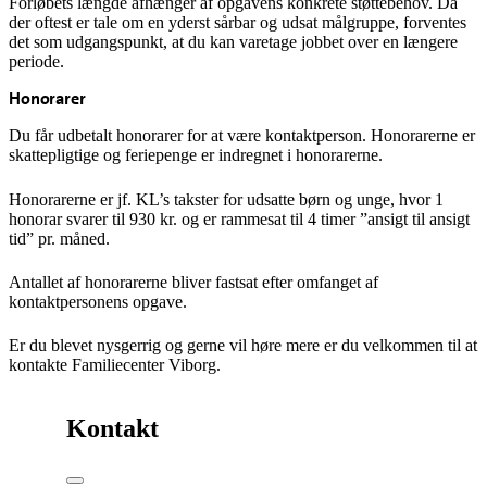
Forløbets længde afhænger af opgavens konkrete støttebehov. Da
der oftest er tale om en yderst sårbar og udsat målgruppe, forventes
det som udgangspunkt, at du kan varetage jobbet over en længere
periode.
Honorarer
Du får udbetalt honorarer for at være kontaktperson. Honorarerne er
skattepligtige og feriepenge er indregnet i honorarerne.
Honorarerne er jf. KL’s takster for udsatte børn og unge, hvor 1
honorar svarer til 930 kr. og er rammesat til 4 timer ”ansigt til ansigt
tid” pr. måned.
Antallet af honorarerne bliver fastsat efter omfanget af
kontaktpersonens opgave.
Er du blevet nysgerrig og gerne vil høre mere er du velkommen til at
kontakte Familiecenter Viborg.
Kontakt