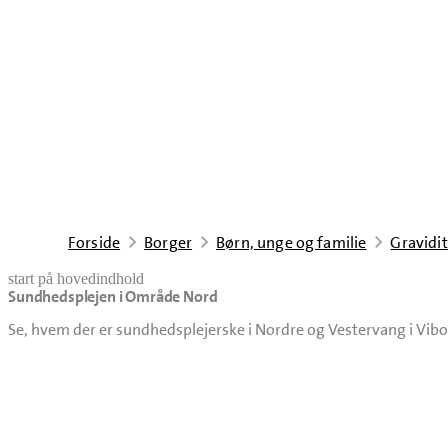
Forside
Borger
Børn, unge og familie
Gravidit
start på hovedindhold
Sundhedsplejen i Område Nord
senest opdateret 4. august 2026
Se, hvem der er sundhedsplejerske i Nordre og Vestervang i Vibo