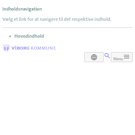
Indholdsnavigation
Vælg et link for at navigere til det respektive indhold.
gå til
Hovedindhold
DA
Menu