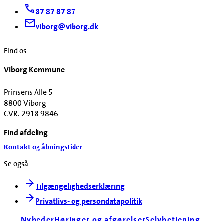
87 87 87 87
viborg@viborg.dk
Find os
Viborg Kommune
Prinsens Alle 5
8800 Viborg
CVR. 2918 9846
Find afdeling
Kontakt og åbningstider
Se også
Tilgængelighedserklæring
Privatlivs- og persondatapolitik
Nyheder
Høringer og afgørelser
Selvbetjening