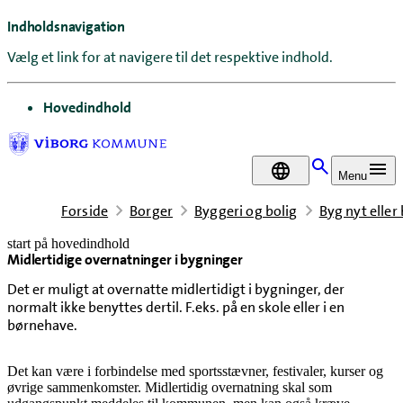
Indholdsnavigation
Vælg et link for at navigere til det respektive indhold.
gå til
Hovedindhold
DA
Menu
Forside
Borger
Byggeri og bolig
Byg nyt eller
start på hovedindhold
Midlertidige overnatninger i bygninger
senest opdateret 27. april 2026
Det er muligt at overnatte midlertidigt i bygninger, der
normalt ikke benyttes dertil. F.eks. på en skole eller i en
børnehave.
Det kan være i forbindelse med sportsstævner, festivaler, kurser og
øvrige sammenkomster. Midlertidig overnatning skal som