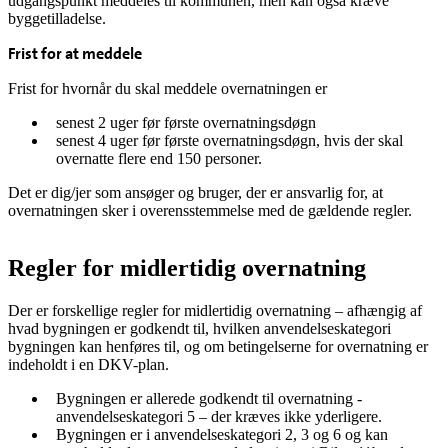
udgangspunkt meddeles til kommunen, men kan også kræve
byggetilladelse.
Frist for at meddele
Frist for hvornår du skal meddele overnatningen er
senest 2 uger før første overnatningsdøgn
senest 4 uger før første overnatningsdøgn, hvis der skal
overnatte flere end 150 personer.
Det er dig/jer som ansøger og bruger, der er ansvarlig for, at
overnatningen sker i overensstemmelse med de gældende regler.
Regler for midlertidig overnatning
Der er forskellige regler for midlertidig overnatning – afhængig af
hvad bygningen er godkendt til, hvilken anvendelseskategori
bygningen kan henføres til, og om betingelserne for overnatning er
indeholdt i en DKV-plan.
Bygningen er allerede godkendt til overnatning -
anvendelseskategori 5 – der kræves ikke yderligere.
Bygningen er i anvendelseskategori 2, 3 og 6 og kan