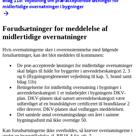
Bilag 11b: Vejledning om præ-accepterede løsninger for
midlertidige overnatninger i bygninger
Forudsætninger for meddelelse af
midlertidige overnatninger
Hvis overnatningerne sker i overensstemmelse med følgende
forudsætninger, kan det blot meddeles til kommunen:
De præ-accepterede løsninger for midlertidige overnatninger
skal følges til fulde for byggerier i anvendelseskategori 2, 3
og 6 (Bygningsreglementet vejledning til kap. 5, brand samt
bilag 11b)
Betingelserne for midlertidig overnatning i bygninger i
anvendelseskategori 1 er indarbejdet i bygningens DKV-
plan. DKV-planen skal uanset anvendelseskategori være
udfærdiget af en brandrådgiver certificeret til brandklasse 2
eller derover. DKV-planen skal vedlægges meddelelsen.
Det samlede antal overnatningsdøgn om året i samme
bygningsafsnit må ikke overstige 50.
Kan forudsætningerne ikke overholdes, så kræver overnatningerne i
stedet en byggetilladelse, jf. BR18, § 6g, stk. 5.