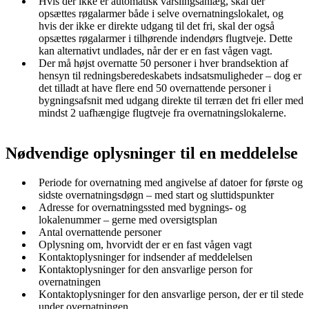
Hvis der ikke er automatisk varslingsanlæg, skal der
opsættes røgalarmer både i selve overnatningslokalet, og
hvis der ikke er direkte udgang til det fri, skal der også
opsættes røgalarmer i tilhørende indendørs flugtveje. Dette
kan alternativt undlades, når der er en fast vågen vagt.
Der må højst overnatte 50 personer i hver brandsektion af
hensyn til redningsberedeskabets indsatsmuligheder – dog er
det tilladt at have flere end 50 overnattende personer i
bygningsafsnit med udgang direkte til terræn det fri eller med
mindst 2 uafhængige flugtveje fra overnatningslokalerne.
Nødvendige oplysninger til en meddelelse
Periode for overnatning med angivelse af datoer for første og
sidste overnatningsdøgn – med start og sluttidspunkter
Adresse for overnatningssted med bygnings- og
lokalenummer – gerne med oversigtsplan
Antal overnattende personer
Oplysning om, hvorvidt der er en fast vågen vagt
Kontaktoplysninger for indsender af meddelelsen
Kontaktoplysninger for den ansvarlige person for
overnatningen
Kontaktoplysninger for den ansvarlige person, der er til stede
under overnatningen