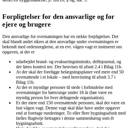
Forpligtelser for den ansvarlige og for
ejere og brugere
Den ansvarlige for overnatningen har en række forpligtelser. Det
skal blandt andet sikres at den ansvarlige under overnatningen er
bekendt med ordensreglerne, at en evt. vågen vagt er instrueret om
opgaven, at der er
udarbejdet brand- og evakueringsinstruks, driftsjournal, og
der føres kontrol mv. Der henvises til afsnit 2.4 i Bilag 11b.
At der skal der foreligge belægningsplaner ved mere end 50
overnattende i et lokale – med henvisning til afsnit 3.7 i
Bilag 11b.
At der er myndige personer til stede i forbindelse med
overnatninger for børn/unge under 18 år (bør være en
myndig person for hver deltagende organisation).
Er der mere end 150 overnattende personer, skal der være en
fast vågen vagt. Denne vagt skal ikke have andre opgaver
end at foretage runderinger. To eller flere bygningsafsnit med
fælles flugtveje betragtes i denne sammenhæng som ét
bygningsafsnit.