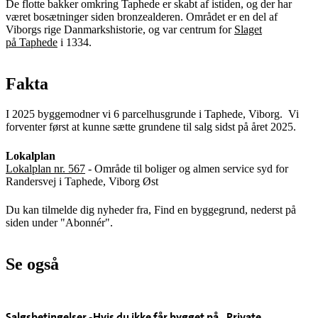
De flotte bakker omkring Taphede er skabt af istiden, og der har
været bosætninger siden bronzealderen. Området er en del af
Viborgs rige Danmarkshistorie, og var centrum for
Slaget
på Taphede
i 1334.
Fakta
I 2025 byggemodner vi 6 parcelhusgrunde i Taphede, Viborg. Vi
forventer først at kunne sætte grundene til salg sidst på året 2025.
Lokalplan
Lokalplan nr. 567
- Område til boliger og almen service syd for
Randersvej i Taphede, Viborg Øst
Du kan tilmelde dig nyheder fra, Find en byggegrund, nederst på
siden under "Abonnér".
Se også
Salgsbetingelser -
Hvis du ikke får bygget på
Private