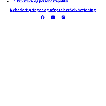
Privatlivs- og persondatapolitik
Nyheder
Høringer og afgørelser
Selvbetjening