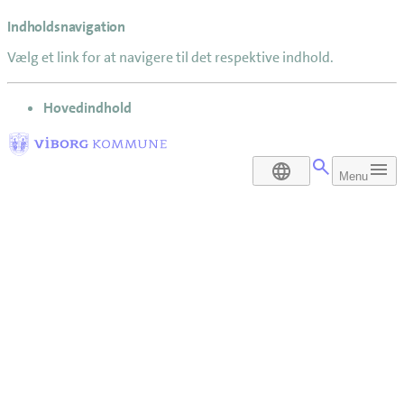
Indholdsnavigation
Vælg et link for at navigere til det respektive indhold.
gå til
Hovedindhold
DA
Menu