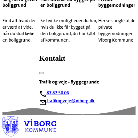
boliggrund
en boliggrund
byggemodninger
Find alt hvad der
Se hvilke muligheder du har,
Her ses nogle af de
er værd at vide,
hvis du ikke får bygget på
private
når du skal købe
den boliggrund, du har købt
byggemodninger i
en boliggrund.
af kommunen.
Viborg Kommune
Kontakt
Trafik og veje - Byggegrunde
87 87 50 06
trafikogveje@viborg.dk