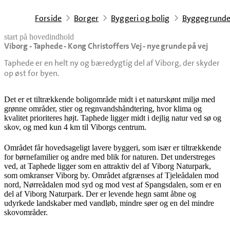
Forside
Borger
Byggeri og bolig
Byggegrund
start på hovedindhold
Viborg - Taphede - Kong Christoffers Vej - nye grunde på vej
senest opdateret 5. maj 2026
Taphede er en helt ny og bæredygtig del af Viborg, der skyder
op øst for byen.
Det er et tiltrækkende boligområde midt i et naturskønt miljø med
grønne områder, stier og regnvandshåndtering, hvor klima og
kvalitet prioriteres højt. Taphede ligger midt i dejlig natur ved sø og
skov, og med kun 4 km til Viborgs centrum.
Området får hovedsageligt lavere byggeri, som især er tiltrækkende
for børnefamilier og andre med blik for naturen. Det understreges
ved, at Taphede ligger som en attraktiv del af Viborg Naturpark,
som omkranser Viborg by. Området afgrænses af Tjeleådalen mod
nord, Nørreådalen mod syd og mod vest af Spangsdalen, som er en
del af Viborg Naturpark. Der er levende hegn samt åbne og
udyrkede landskaber med vandløb, mindre søer og en del mindre
skovområder.