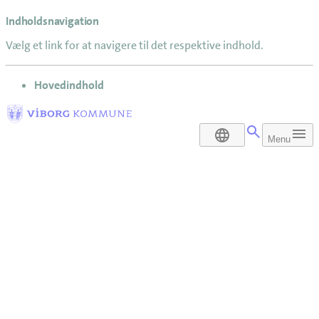
Indholdsnavigation
Vælg et link for at navigere til det respektive indhold.
gå til
Hovedindhold
DA
Menu