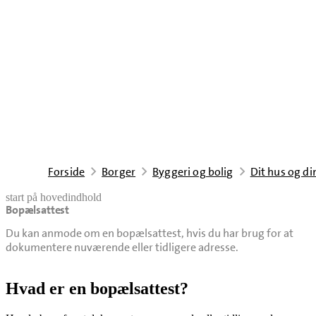
Forside
Borger
Byggeri og bolig
Dit hus og di
start på hovedindhold
Bopælsattest
senest opdateret 3. december 2025
Du kan anmode om en bopælsattest, hvis du har brug for at
dokumentere nuværende eller tidligere adresse.
Hvad er en bopælsattest?