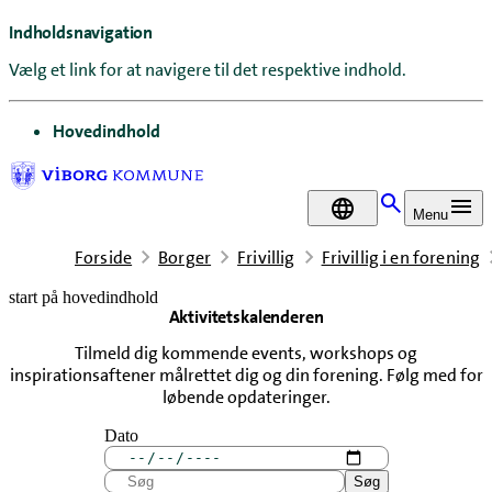
Indholdsnavigation
Vælg et link for at navigere til det respektive indhold.
gå til
Hovedindhold
DA
Menu
Forside
Borger
Frivillig
Frivillig i en forening
start på hovedindhold
Aktivitetskalenderen
senest opdateret 20. oktober 2025
Tilmeld dig kommende events, workshops og
inspirationsaftener målrettet dig og din forening. Følg med for
løbende opdateringer.
Dato
Søg
Søg