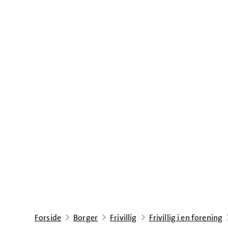
Forside
Borger
Frivillig
Frivillig i en forening