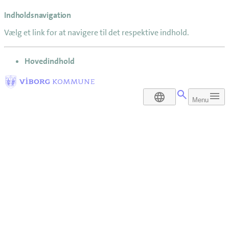
Indholdsnavigation
Vælg et link for at navigere til det respektive indhold.
gå til
Hovedindhold
DA
Menu