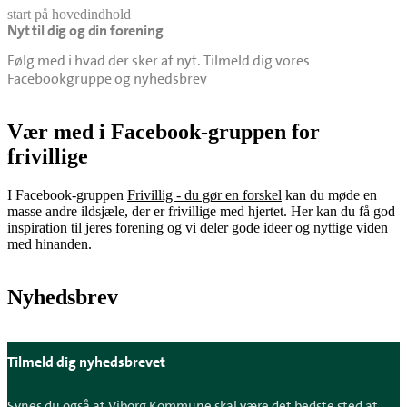
start på hovedindhold
Nyt til dig og din forening
senest opdateret 8. juli 2026
Følg med i hvad der sker af nyt. Tilmeld dig vores
Facebookgruppe og nyhedsbrev
Vær med i Facebook-gruppen for
frivillige
I Facebook-gruppen
Frivillig - du gør en forskel
kan du møde en
masse andre ildsjæle, der er frivillige med hjertet. Her kan du få god
inspiration til jeres forening og vi deler gode ideer og nyttige viden
med hinanden.
Nyhedsbrev
Tilmeld dig nyhedsbrevet
Synes du også at Viborg Kommune skal være det bedste sted at