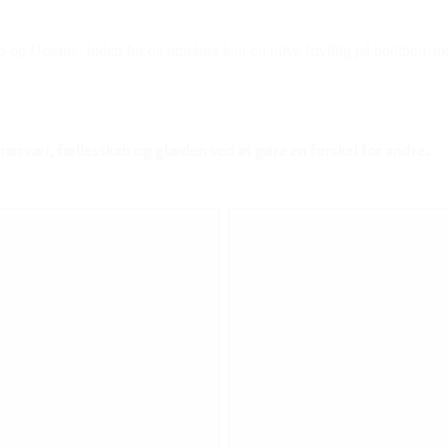
og Udsatte. Inden for de områder kan du blive frivillig på botilbud, akti
nærvær, fællesskab og glæden ved at gøre en forskel for andre.