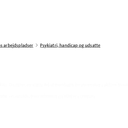
s arbejdspladser
Psykiatri, handicap og udsatte
ab. Du bliver en vigtig del af hverdagen for mennesker i sårbare livssitu
lik i et område, hvor relationer og tillid er i centrum.