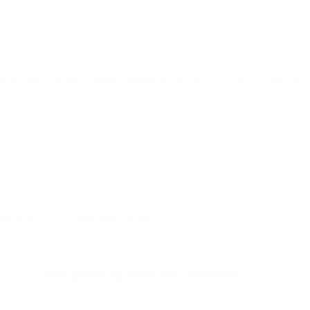
re en positiv forskel i børns hverdag og udvikling. Her kan du bidrage
r børnehaver.
Du finder dem alle her.
Mærk glæden og begejstring i børnehøjde