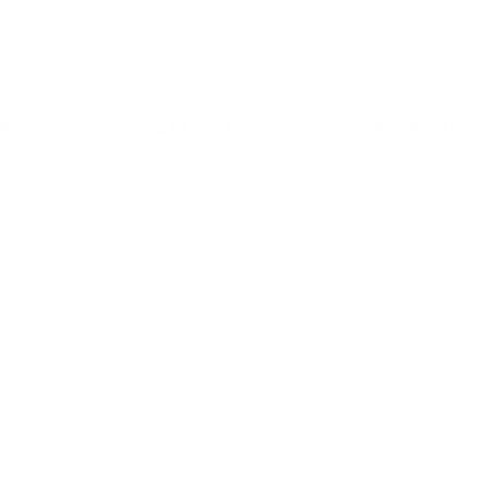
 med nærvær, tid, omsorg og ekstra hænder, der alt sammen gør en stor