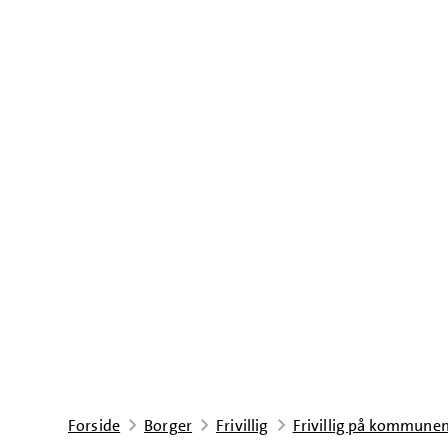
Forside
Borger
Frivillig
Frivillig på kommunen