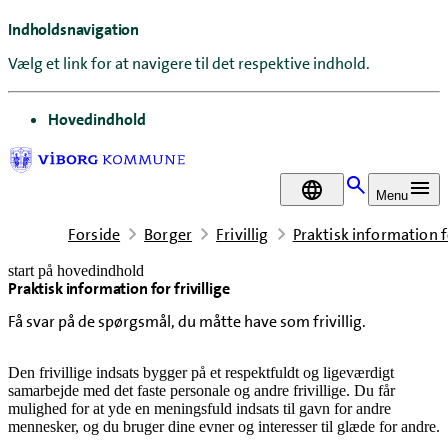
Indholdsnavigation
Vælg et link for at navigere til det respektive indhold.
gå til
Hovedindhold
DA
Menu
Forside
Borger
Frivillig
Praktisk information fo
start på hovedindhold
Praktisk information for frivillige
senest opdateret 6. august 2026
Få svar på de spørgsmål, du måtte have som frivillig.
Den frivillige indsats bygger på et respektfuldt og ligeværdigt
samarbejde med det faste personale og andre frivillige. Du får
mulighed for at yde en meningsfuld indsats til gavn for andre
mennesker, og du bruger dine evner og interesser til glæde for andre.