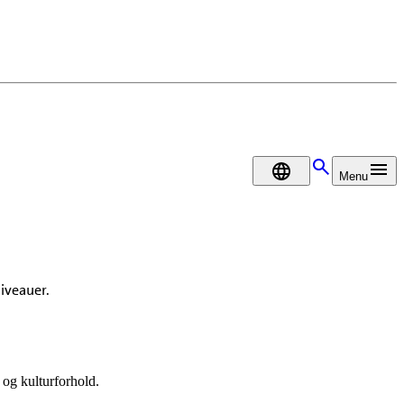
DA
Menu
iveauer.
og kulturforhold.