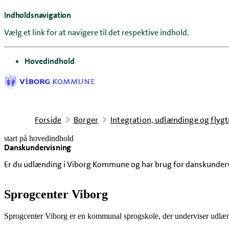
Indholdsnavigation
Vælg et link for at navigere til det respektive indhold.
gå til
Hovedindhold
Forside
Borger
Integration, udlændinge og flyg
start på hovedindhold
Danskundervisning
senest opdateret 18. februar 2026
Er du udlænding i Viborg Kommune og har brug for danskundervis
Sprogcenter Viborg
Sprogcenter Viborg er en kommunal sprogskole, der underviser udlæn