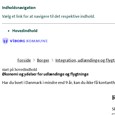
Indholdsnavigation
Vælg et link for at navigere til det respektive indhold.
gå til
Hovedindhold
Forside
Borger
Integration, udlændinge og flyg
start på hovedindhold
Økonomi og ydelser for udlændinge og flygtninge
senest opdateret 20. januar 2026
Har du boet i Danmark i mindre end 9 år, kan du ikke få kontanth
R
S