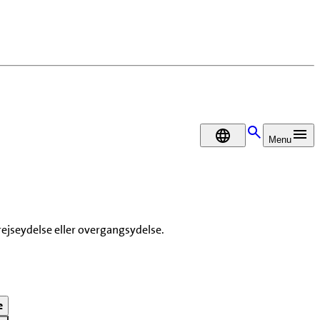
DA
Menu
rejseydelse eller overgangsydelse.
e