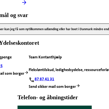
mål og svar
ser kan jeg få som nytilkommen udlænding eller har boet i Danmark mindre end
Ydelseskontoret
gpenge
Team Kontanthjælp
35
Fleksløntilskud, ledighedsydelse, ressourceforlø
ail som borger
87 87 41 31
Send sikker mail som borger
Telefon- og åbningstider