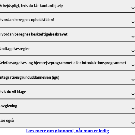
Arbejdspligt, hvis du får kontanthjælp
Hvordan beregnes opholdstiden?
Hvordan beregnes beskæftigelseskravet
Undtagelsesregler
Selvforsørgelses- og hjemrejseprogrammet eller introduktionsprogrammet
Integrationsgrunduddannelsen (igu)
Hvis du vil klage
Lovgivning
Læs også
Læs mere om økonomi, når man er ledig