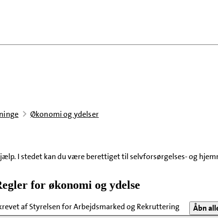
tninge
Økonomi og ydelser
jælp. I stedet kan du være berettiget til selvforsørgelses- og hjem
egler for økonomi og ydelse
krevet af Styrelsen for Arbejdsmarked og Rekruttering
Åbn all