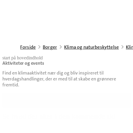
Forside
Borger
Klima og naturbeskyttelse
Kli
start på hovedindhold
Aktiviteter og events
senest opdateret 29. juni 2026
Find en klimaaktivitet nær dig og bliv inspireret til
hverdagshandlinger, der er med til at skabe en grønnere
fremtid.
Indholdsnavigation
Se hvad der sker i den kommende tid