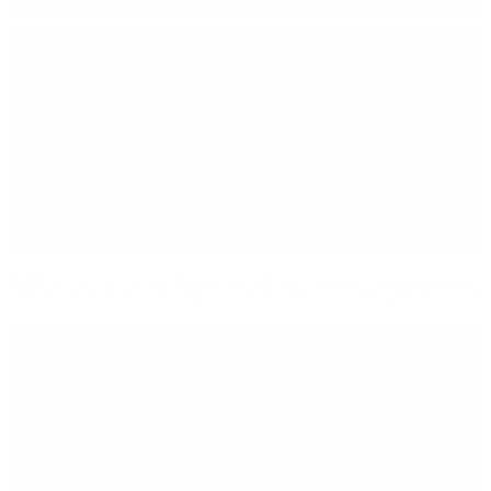
Hverdagens KlimaTopmøder
Grønne Sammen vil gerne hjælpe dig med at gøre hverdagen
grønnere. Det gør vi gennem Hverdagens KlimaTopmøder, hvor vi
giver dig værktøjer til at lave de små ændringer, som virkelig batter
i din hverdag.
Hverdagens KlimaTopmøde
Billeder fra tidligere aktiviteter og events