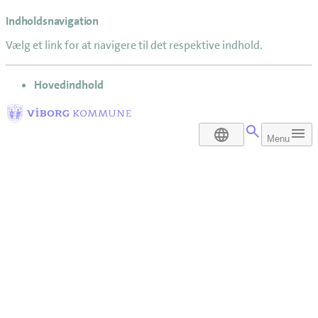
Indholdsnavigation
Vælg et link for at navigere til det respektive indhold.
gå til
Hovedindhold
DA
Menu