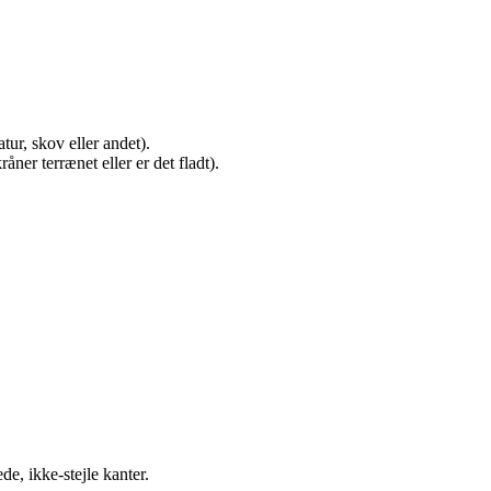
ur, skov eller andet).
åner terrænet eller er det fladt).
e, ikke-stejle kanter.