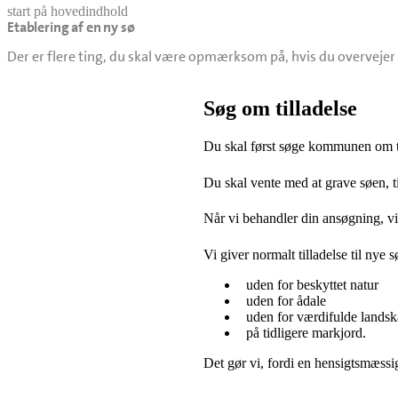
start på hovedindhold
Etablering af en ny sø
senest opdateret 18. februar 2026
Der er flere ting, du skal være opmærksom på, hvis du overvejer 
Søg om tilladelse
Du skal først søge kommunen om ti
Du skal vente med at grave søen, til
Når vi behandler din ansøgning, vil v
Vi giver normalt tilladelse til nye s
uden for beskyttet natur
uden for ådale
uden for værdifulde landsk
på tidligere markjord.
Det gør vi, fordi en hensigtsmæssig