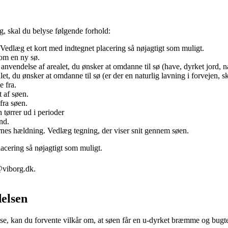
, skal du belyse følgende forhold:
 Vedlæg et kort med indtegnet placering så nøjagtigt som muligt.
om en ny sø.
vendelse af arealet, du ønsker at omdanne til sø (have, dyrket jord, nat
et, du ønsker at omdanne til sø (er der en naturlig lavning i forvejen, skr
 fra.
 af søen.
fra søen.
 tørrer ud i perioder
nd.
nes hældning. Vedlæg tegning, der viser snit gennem søen.
acering så nøjagtigt som muligt.
@viborg.dk.
delsen
else, kan du forvente vilkår om, at søen får en u-dyrket bræmme og bugted