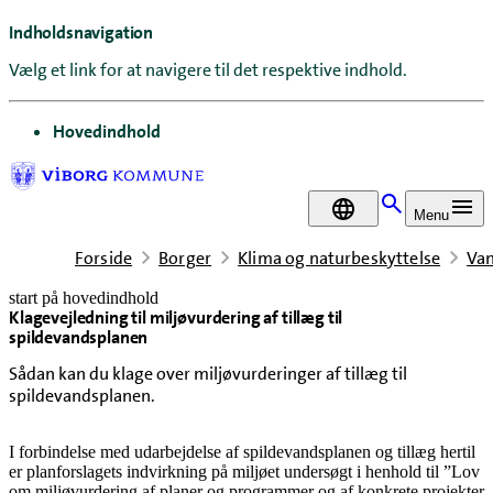
Indholdsnavigation
Vælg et link for at navigere til det respektive indhold.
gå til
Hovedindhold
DA
Menu
Forside
Borger
Klima og naturbeskyttelse
Va
start på hovedindhold
Klagevejledning til miljøvurdering af tillæg til
senest opdateret 18. februar 2026
spildevandsplanen
Sådan kan du klage over miljøvurderinger af tillæg til
spildevandsplanen.
I forbindelse med udarbejdelse af spildevandsplanen og tillæg hertil
er planforslagets indvirkning på miljøet undersøgt i henhold til ”Lov
om miljøvurdering af planer og programmer og af konkrete projekter