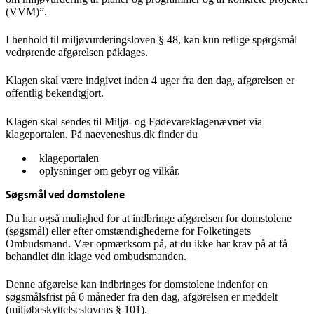
(VVM)”.
I henhold til miljøvurderingsloven § 48, kan kun retlige spørgsmål
vedrørende afgørelsen påklages.
Klagen skal være indgivet inden 4 uger fra den dag, afgørelsen er
offentlig bekendtgjort.
Klagen skal sendes til Miljø- og Fødevareklagenævnet via
klageportalen. På naeveneshus.dk finder du
klageportalen
oplysninger om gebyr og vilkår.
Søgsmål ved domstolene
Du har også mulighed for at indbringe afgørelsen for domstolene
(søgsmål) eller efter omstændighederne for Folketingets
Ombudsmand. Vær opmærksom på, at du ikke har krav på at få
behandlet din klage ved ombudsmanden.
Denne afgørelse kan indbringes for domstolene indenfor en
søgsmålsfrist på 6 måneder fra den dag, afgørelsen er meddelt
(miljøbeskyttelseslovens § 101).