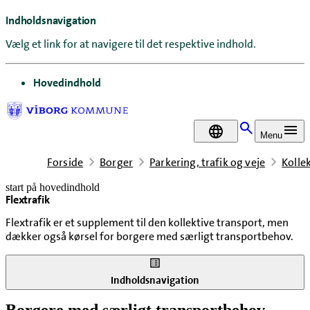
Indholdsnavigation
Vælg et link for at navigere til det respektive indhold.
gå til
Hovedindhold
DA
Menu
Forside
Borger
Parkering, trafik og veje
Kollek
start på hovedindhold
Flextrafik
senest opdateret 3. juni 2026
Flextrafik er et supplement til den kollektive transport, men
dækker også kørsel for borgere med særligt transportbehov.
Indholdsnavigation