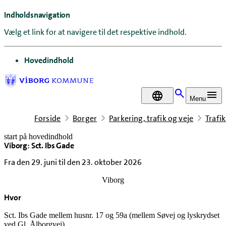
Indholdsnavigation
Vælg et link for at navigere til det respektive indhold.
gå til
Hovedindhold
DA
Menu
Forside
Borger
Parkering, trafik og veje
Trafik
start på hovedindhold
Viborg: Sct. Ibs Gade
senest opdateret 7. august 2026
Fra den 29. juni til den 23. oktober 2026
Viborg
Hvor
Sct. Ibs Gade mellem husnr. 17 og 59a (mellem Søvej og lyskrydset
ved Gl. Ålborgvej).