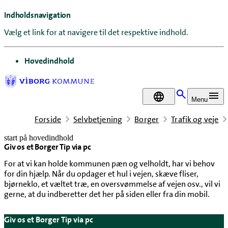
Indholdsnavigation
Vælg et link for at navigere til det respektive indhold.
gå til
Hovedindhold
DA
Menu
Forside
Selvbetjening
Borger
Trafik og veje
start på hovedindhold
Giv os et Borger Tip via pc
senest opdateret 11. februar 2026
For at vi kan holde kommunen pæn og velholdt, har vi behov
for din hjælp. Når du opdager et hul i vejen, skæve fliser,
bjørneklo, et væltet træ, en oversvømmelse af vejen osv., vil vi
gerne, at du indberetter det her på siden eller fra din mobil.
Giv os et Borger Tip via pc