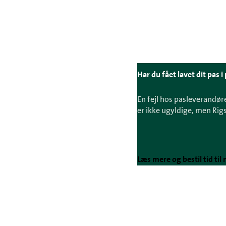
Har du fået lavet dit pas
En fejl hos pasleverandør
er ikke ugyldige, men Rigsp
Læs mere og bestil tid til 