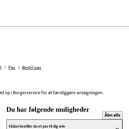
D
Pas
Bestil pas
ød op i Borgerservice for at færdiggøre ansøgningen.
Du har følgende muligheder
Åbn alle
Sådan bestiller du et pas til dig selv