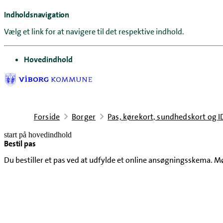
Indholdsnavigation
Vælg et link for at navigere til det respektive indhold.
gå til
Hovedindhold
Forside
Borger
Pas, kørekort, sundhedskort og I
start på hovedindhold
Bestil pas
senest opdateret 10. juni 2026
Du bestiller et pas ved at udfylde et online ansøgningsskema. M