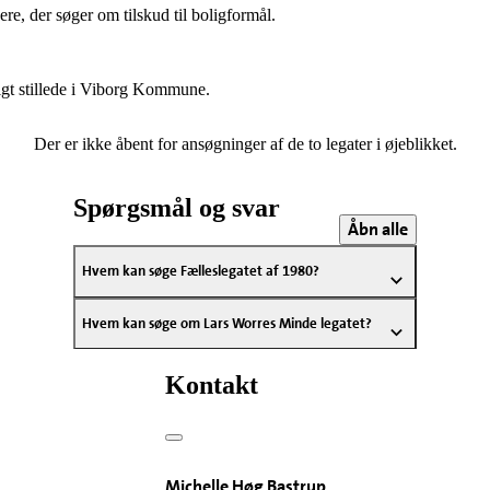
gere, der søger om tilskud til boligformål.
ligt stillede i Viborg Kommune.
Der er ikke åbent for ansøgninger af de to legater i øjeblikket.
Spørgsmål og svar
Åbn alle
Hvem kan søge Fælleslegatet af 1980?
Hvem kan søge om Lars Worres Minde legatet?
Kontakt
Michelle Høg Bastrup