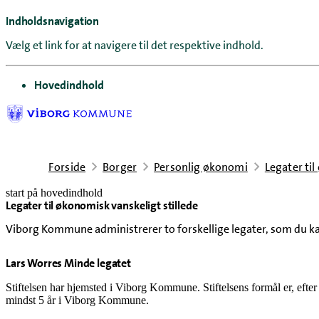
Indholdsnavigation
Vælg et link for at navigere til det respektive indhold.
gå til
Hovedindhold
Forside
Borger
Personlig økonomi
Legater til
start på hovedindhold
Legater til økonomisk vanskeligt stillede
senest opdateret 5. august 2026
Viborg Kommune administrerer to forskellige legater, som du kan
Lars Worres Minde legatet
Stiftelsen har hjemsted i Viborg Kommune. Stiftelsens formål er, efter
mindst 5 år i Viborg Kommune.