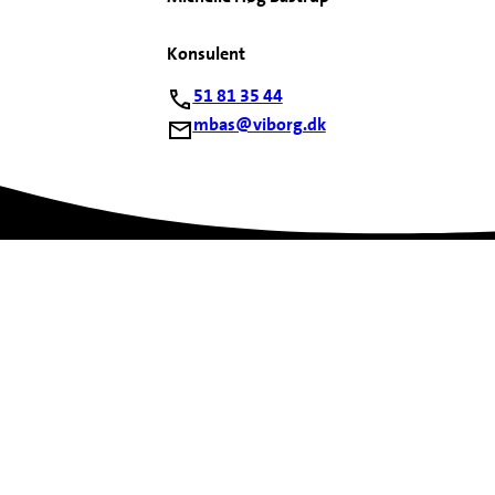
Konsulent
51 81 35 44
mbas@viborg.dk