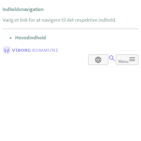
Indholdsnavigation
Vælg et link for at navigere til det respektive indhold.
gå til
Hovedindhold
DA
Menu