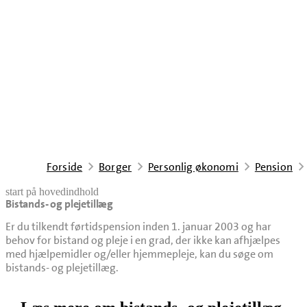
Forside
Borger
Personlig økonomi
Pension
start på hovedindhold
Bistands- og plejetillæg
senest opdateret 22. april 2026
Er du tilkendt førtidspension inden 1. januar 2003 og har
behov for bistand og pleje i en grad, der ikke kan afhjælpes
med hjælpemidler og/eller hjemmepleje, kan du søge om
bistands- og plejetillæg.