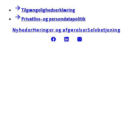
Tilgængelighedserklæring
Privatlivs- og persondatapolitik
Nyheder
Høringer og afgørelser
Selvbetjening