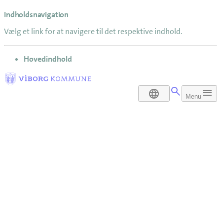
Indholdsnavigation
Vælg et link for at navigere til det respektive indhold.
gå til
Hovedindhold
DA
Menu