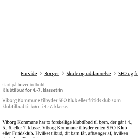
Forside
Borger
Skole og uddannelse
SFO og fr
start på hovedindhold
Klubtilbud for 4.-7. klassetrin
senest opdateret 18. februar 2026
Viborg Kommune tilbyder SFO Klub eller fritidsklub som
klubtilbud til børn i 4.-7. klasse.
Viborg Kommune har to forskellige klubtilbud til børn, der går i 4.,
5., 6. eller 7. klasse. Viborg Kommune tilbyder enten SFO Klub
eller Fritidsklub. H
vilket tilbud, dit barn får, afhænger af, hvilken