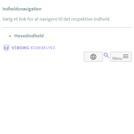
Indholdsnavigation
Vælg et link for at navigere til det respektive indhold.
gå til
Hovedindhold
DA
Menu