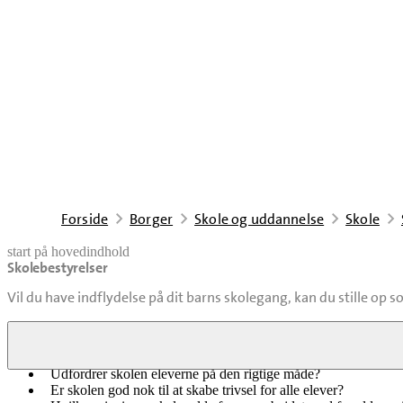
Forside
Borger
Skole og uddannelse
Skole
start på hovedindhold
Skolebestyrelser
senest opdateret 29. juni 2026
Vil du have indflydelse på dit barns skolegang, kan du stille op s
Du får direkte indflydelse på vigtige spørgsmål om dit barns skolega
Udfordrer skolen eleverne på den rigtige måde?
Er skolen god nok til at skabe trivsel for alle elever?