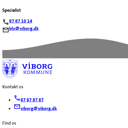
Specialist
87 87 10 14
blv@viborg.dk
Kontakt os
87 87 87 87
viborg@viborg.dk
Find os