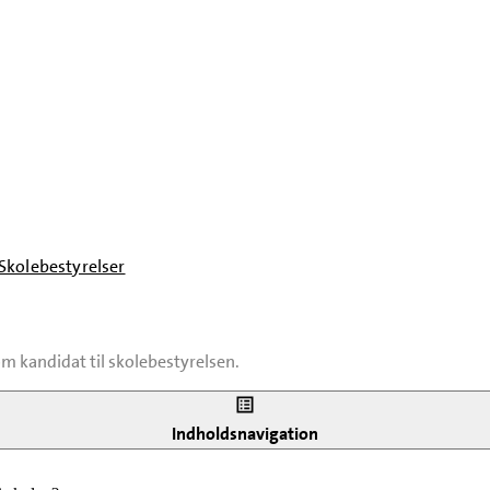
Skolebestyrelser
om kandidat til skolebestyrelsen.
ng, hvis du er medlem af skolebestyrelsen. Det kan fx være spørgsmål s
Indholdsnavigation