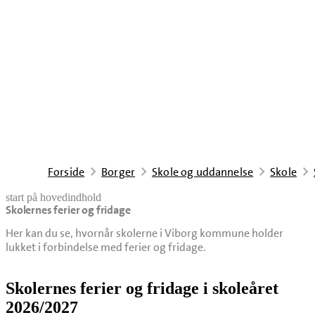
Forside
Borger
Skole og uddannelse
Skole
start på hovedindhold
Skolernes ferier og fridage
senest opdateret 4. august 2026
Her kan du se, hvornår skolerne i Viborg kommune holder
lukket i forbindelse med ferier og fridage.
Skolernes ferier og fridage i skoleåret
2026/2027