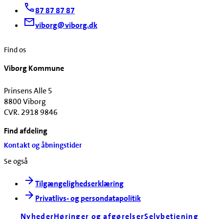
87 87 87 87
viborg@viborg.dk
Find os
Viborg Kommune
Prinsens Alle 5
8800 Viborg
CVR. 2918 9846
Find afdeling
Kontakt og åbningstider
Se også
Tilgængelighedserklæring
Privatlivs- og persondatapolitik
Nyheder
Høringer og afgørelser
Selvbetjening