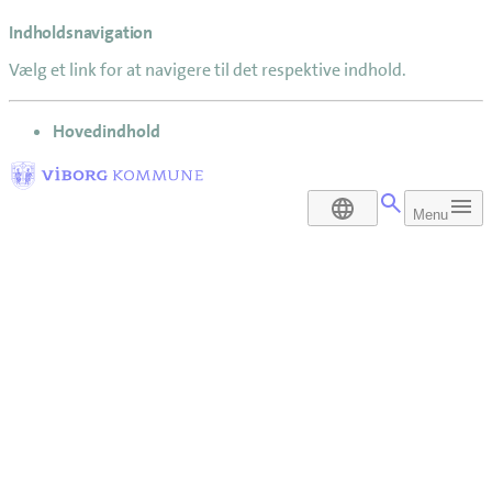
Indholdsnavigation
Vælg et link for at navigere til det respektive indhold.
gå til
Hovedindhold
DA
Menu