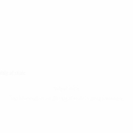
Valg af skole
Valg af skole
senest opdateret 11. juni 2025
Find information om dit valg af skole i Viborg Kommune.