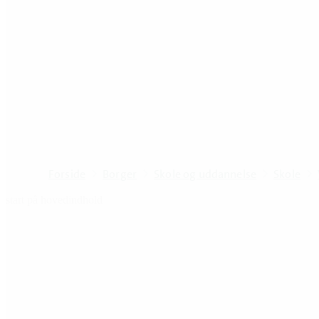
Forside
Borger
Skole og uddannelse
Skole
start på hovedindhold