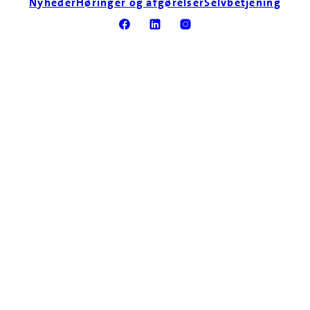
Nyheder
Høringer og afgørelser
Selvbetjening