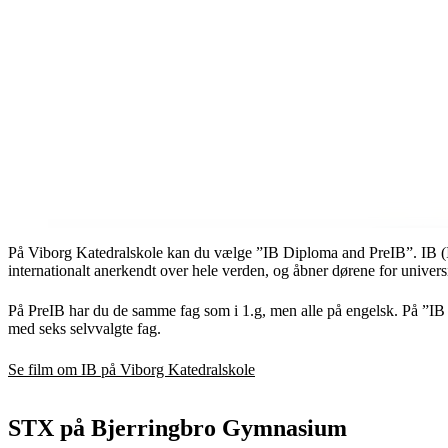
På Viborg Katedralskole kan du vælge ”IB Diploma and PreIB”. IB (
internationalt anerkendt over hele verden, og åbner dørene for univers
På PreIB har du de samme fag som i 1.g, men alle på engelsk. På ”IB D
med seks selvvalgte fag.
Se film om IB på Viborg Katedralskole
STX på Bjerringbro Gymnasium