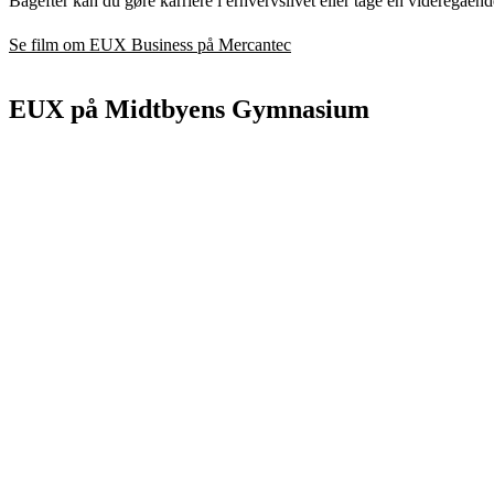
Bagefter kan du gøre karriere i erhvervslivet eller tage en videregåen
Se film om EUX Business på Mercantec
EUX på Midtbyens Gymnasium