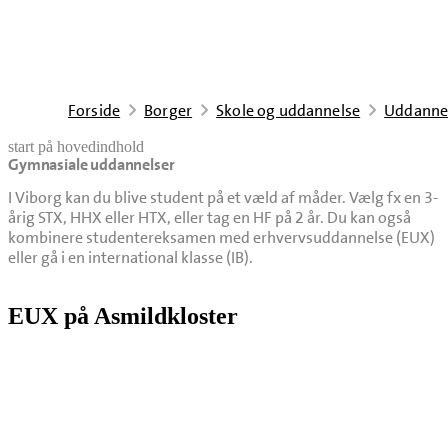
Forside
Borger
Skole og uddannelse
Uddannel
start på hovedindhold
Gymnasiale uddannelser
senest opdateret 4. august 2026
I Viborg kan du blive student på et væld af måder. Vælg fx en 3-
årig STX, HHX eller HTX, eller tag en HF på 2 år. Du kan også
kombinere studentereksamen med erhvervsuddannelse (EUX)
eller gå i en international klasse (IB).
EUX på Asmildkloster