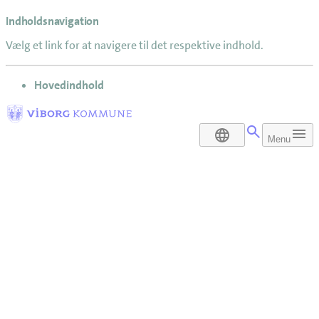
Indholdsnavigation
Vælg et link for at navigere til det respektive indhold.
gå til
Hovedindhold
DA
Menu