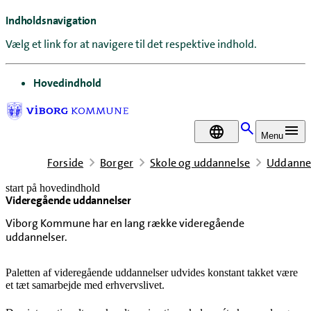
Indholdsnavigation
Vælg et link for at navigere til det respektive indhold.
gå til
Hovedindhold
DA
Menu
Forside
Borger
Skole og uddannelse
Uddannel
start på hovedindhold
Videregående uddannelser
senest opdateret 30. april 2026
Viborg Kommune har en lang række videregående
uddannelser.
Paletten af videregående uddannelser udvides konstant takket være
et tæt samarbejde med erhvervslivet.