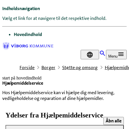
Indholdsnavigation
Vælg et link for at navigere til det respektive indhold.
gå til
Hovedindhold
DA
Menu
Forside
Borger
Støtte og omsorg
Hjælpemidl
start på hovedindhold
Hjælpemiddelservice
senest opdateret 14. april 2026
Hos Hjælpemiddelservice kan vi hjælpe dig med levering,
vedligeholdelse og reparation af dine hjælpemidler.
Ydelser fra Hjælpemiddelservice
Åbn alle