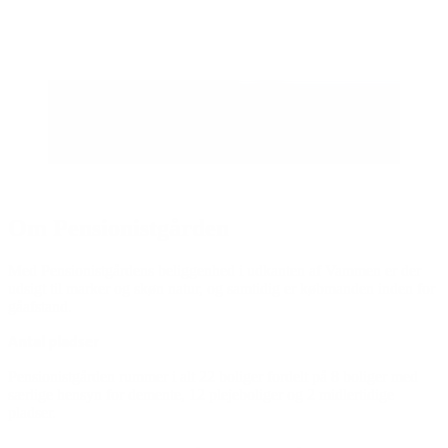
Om Pensionistgården
Med Pensionistgårdens beliggenhed i udkanten af Vammen er der
udsigt til marker og skøn natur, og samtidig er købmanden inden for
gåafstand.
Antal pladser
Pensionistgården rummer i alt 22 boliger fordelt på 8 boliger med
særlige hensyn for demente, 12 plejeboliger og 2 midlertidige
pladser.