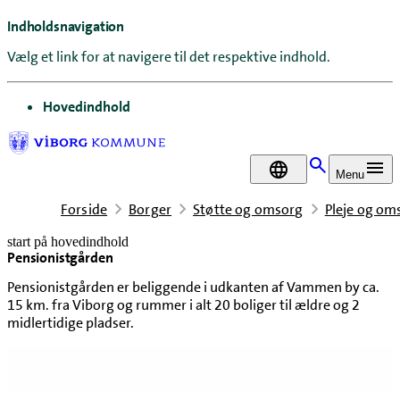
Indholdsnavigation
Vælg et link for at navigere til det respektive indhold.
gå til
Hovedindhold
DA
Menu
Forside
Borger
Støtte og omsorg
Pleje og om
start på hovedindhold
Pensionistgården
senest opdateret 19. maj 2026
Pensionistgården er beliggende i udkanten af Vammen by ca.
15 km. fra Viborg og rummer i alt 20 boliger til ældre og 2
midlertidige pladser.
Indholdsnavigation