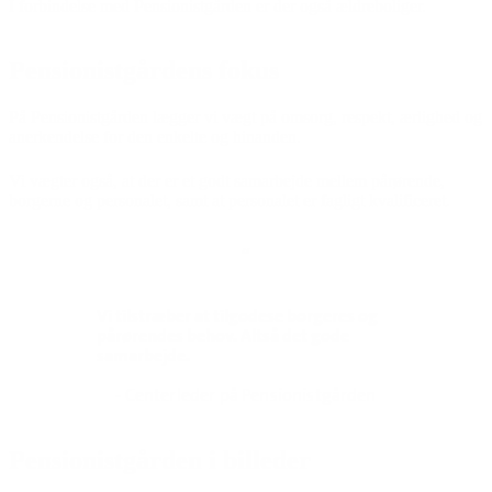
I forbindelse med Pensionistgården er der også ældreboliger.
Pensionistgårdens fokus
På Pensionistgården lægger vi vægt på omsorg, respekt, ærlighed og
anerkendelse for den enkelte og hinanden.
Vi vægter også, at der er et godt samarbejde mellem pårørende,
borgerne og personalet, samt at personalet er fagligt kvalificeret.
“
Vi tilstræber at tilgodese borgeres og
pårørendes behov. Altså det gode
samarbejde.
- Centerleder på Pensionistgården
Pensionistgården i billeder