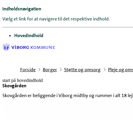
Indholdsnavigation
Vælg et link for at navigere til det respektive indhold.
gå til
Hovedindhold
Forside
Borger
Støtte og omsorg
Pleje og om
start på hovedindhold
Skovgården
senest opdateret 19. maj 2026
Skovgården er beliggende i Viborg midtby og rummer i alt 18 lejl