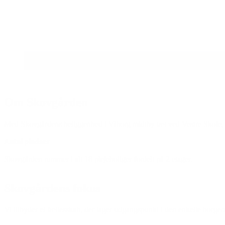
Om Skovgården
Med Skovgårdens beliggenhed i Viborg midtby tæt ved Vestre Skole, but
Antal pladser
Skovgården rummer i alt 18 plejeboliger fordelt på 2 etager.
Skovgårdens fokus
Vi tilbyder et fællesskab, der tager udgangspunkt i den enkelte borger