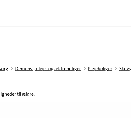
sorg
Demens-, pleje- og ældreboliger
Plejeboliger
Skov
igheder til ældre.
Indholdsnavigation