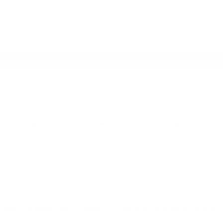
ikker og biblioteket, er der masser af muligheder for gode gåture og f
s behov og ønsker, og vi arbejder for at skabe en indholdsrig hverdag i