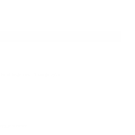
or at følge med i Viborgs byliv.
 trygge rammer.