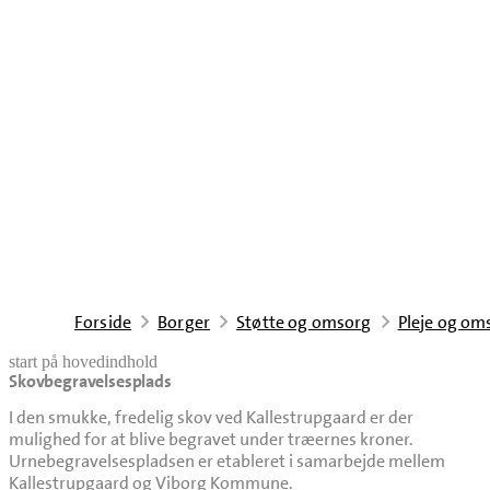
Forside
Borger
Støtte og omsorg
Pleje og om
start på hovedindhold
Skovbegravelsesplads
senest opdateret 14. april 2026
I den smukke, fredelig skov ved Kallestrupgaard er der
mulighed for at blive begravet under træernes kroner.
Urnebegravelsespladsen er etableret i samarbejde mellem
Kallestrupgaard og Viborg Kommune.