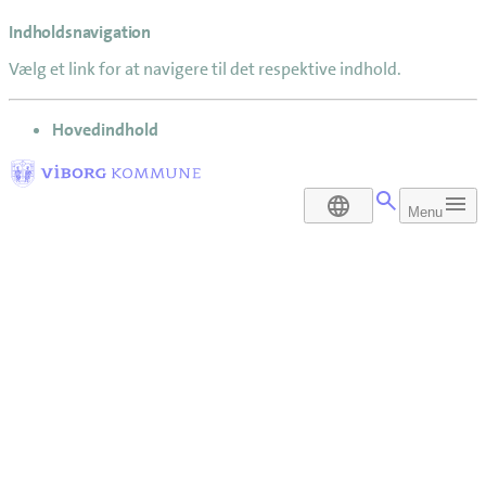
Indholdsnavigation
Vælg et link for at navigere til det respektive indhold.
gå til
Hovedindhold
DA
Menu