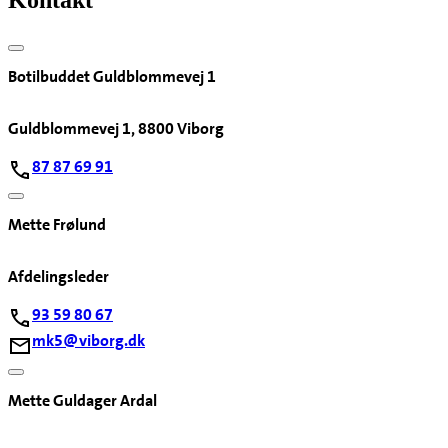
Botilbuddet Guldblommevej 1
Guldblommevej 1, 8800 Viborg
87 87 69 91
Mette Frølund
Afdelingsleder
93 59 80 67
mk5@viborg.dk
Mette Guldager Ardal