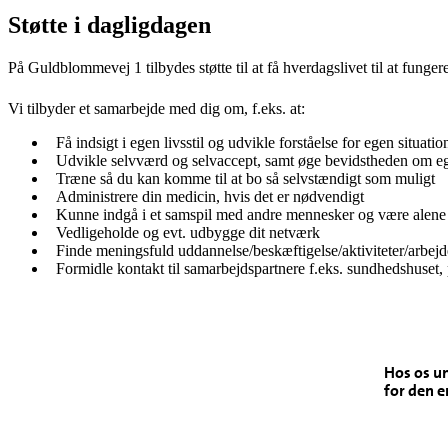
Støtte i dagligdagen
På Guldblommevej 1 tilbydes støtte til at få hverdagslivet til at funger
Vi tilbyder et samarbejde med dig om, f.eks. at:
Få indsigt i egen livsstil og udvikle forståelse for egen situatio
Udvikle selvværd og selvaccept, samt øge bevidstheden om eg
Træne så du kan komme til at bo så selvstændigt som muligt
Administrere din medicin, hvis det er nødvendigt
Kunne indgå i et samspil med andre mennesker og være alene
Vedligeholde og evt. udbygge dit netværk
Finde meningsfuld uddannelse/beskæftigelse/aktiviteter/arbejd
Formidle kontakt til samarbejdspartnere f.eks. sundhedshuset,
Hos os un
for den e