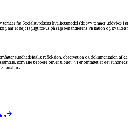
r syv temaer fra Socialstyrelsens kvalitetsmodel (de syv temaer uddybes i a
ig har et højt fagligt fokus på sagsbehandlerens visitation og kvalitet
. omfatter sundhedsfaglig refleksion, observation og dokumentation af 
ssamtale, som alle beboere bliver tilbudt. Vi er omfattet af det sundheds
mationsfilm.
len