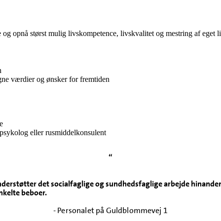
e og opnå størst mulig livskompetence, livskvalitet og mestring af eget li
n
ne værdier og ønsker for fremtiden
e
 psykolog eller rusmiddelkonsulent
“
derstøtter det socialfaglige og sundhedsfaglige arbejde hinanden
nkelte beboer.
- Personalet på Guldblommevej 1