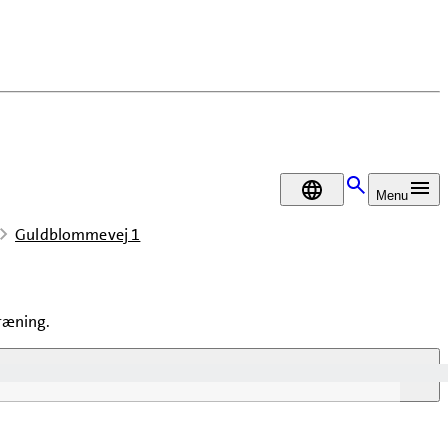
DA
Menu
Guldblommevej 1
træning.