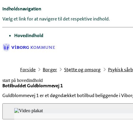
Indholdsnavigation
Vælg et link for at navigere til det respektive indhold.
gå til
Hovedindhold
Forside
Borger
Støtte og omsorg
Psykisk sår
start på hovedindhold
Botilbuddet Guldblommevej 1
senest opdateret 1. juli 2026
Guldblommevej 1 er et døgndækket botilbud beliggende i Viborg 