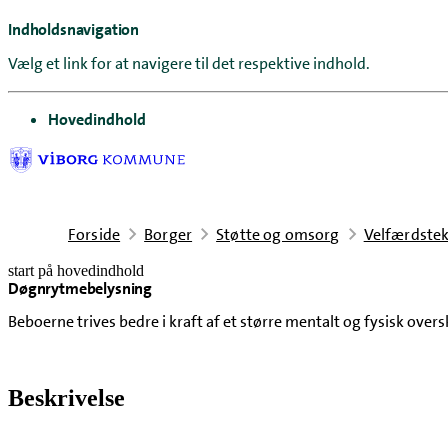
Indholdsnavigation
Vælg et link for at navigere til det respektive indhold.
gå til
Hovedindhold
Forside
Borger
Støtte og omsorg
Velfærdstek
start på hovedindhold
Døgnrytmebelysning
senest opdateret 25. juni 2026
Beboerne trives bedre i kraft af et større mentalt og fysisk ov
Beskrivelse