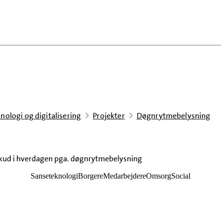
nologi og digitalisering
Projekter
Døgnrytmebelysning
erskud i hverdagen pga. døgnrytmebelysning
Sanseteknologi
Borgere
Medarbejdere
Omsorg
Social