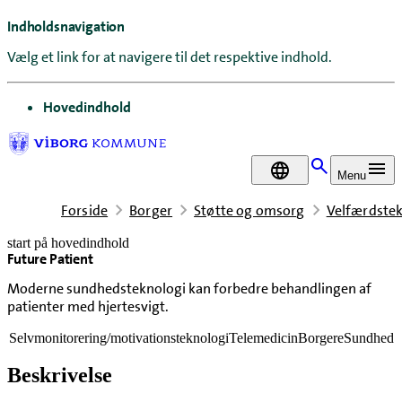
Indholdsnavigation
Vælg et link for at navigere til det respektive indhold.
gå til
Hovedindhold
DA
Menu
Forside
Borger
Støtte og omsorg
Velfærdstek
start på hovedindhold
Future Patient
senest opdateret 18. februar 2026
Moderne sundhedsteknologi kan forbedre behandlingen af
patienter med hjertesvigt.
Selvmonitorering/motivationsteknologi
Telemedicin
Borgere
Sundhed
Beskrivelse