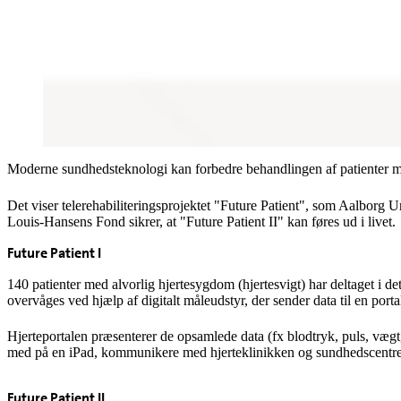
Moderne sundhedsteknologi kan forbedre behandlingen af patienter med
Det viser telerehabiliteringsprojektet "Future Patient", som Aalborg U
Louis-Hansens Fond sikrer, at "Future Patient II" kan føres ud i livet.
Future Patient I
140 patienter med alvorlig hjertesygdom (hjertesvigt) har deltaget i de
overvåges ved hjælp af digitalt måleudstyr, der sender data til en portal
Hjerteportalen præsenterer de opsamlede data (fx blodtryk, puls, vægt, 
med på en iPad, kommunikere med hjerteklinikken og sundhedscentret 
Future Patient II