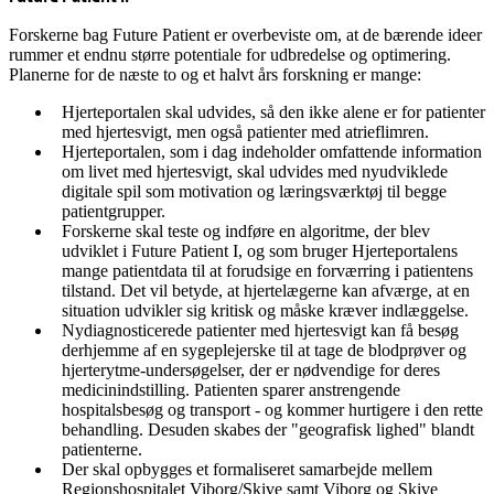
Forskerne bag Future Patient er overbeviste om, at de bærende ideer
rummer et endnu større potentiale for udbredelse og optimering.
Planerne for de næste to og et halvt års forskning er mange:
Hjerteportalen skal udvides, så den ikke alene er for patienter
med hjertesvigt, men også patienter med atrieflimren.
Hjerteportalen, som i dag indeholder omfattende information
om livet med hjertesvigt, skal udvides med nyudviklede
digitale spil som motivation og læringsværktøj til begge
patientgrupper.
Forskerne skal teste og indføre en algoritme, der blev
udviklet i Future Patient I, og som bruger Hjerteportalens
mange patientdata til at forudsige en forværring i patientens
tilstand. Det vil betyde, at hjertelægerne kan afværge, at en
situation udvikler sig kritisk og måske kræver indlæggelse.
Nydiagnosticerede patienter med hjertesvigt kan få besøg
derhjemme af en sygeplejerske til at tage de blodprøver og
hjerterytme-undersøgelser, der er nødvendige for deres
medicinindstilling. Patienten sparer anstrengende
hospitalsbesøg og transport - og kommer hurtigere i den rette
behandling. Desuden skabes der "geografisk lighed" blandt
patienterne.
Der skal opbygges et formaliseret samarbejde mellem
Regionshospitalet Viborg/Skive samt Viborg og Skive