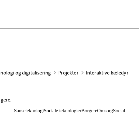
nologi og digitalisering
Projekter
Interaktive kæledyr
rgere.
Sanseteknologi
Sociale teknologier
Borgere
Omsorg
Social