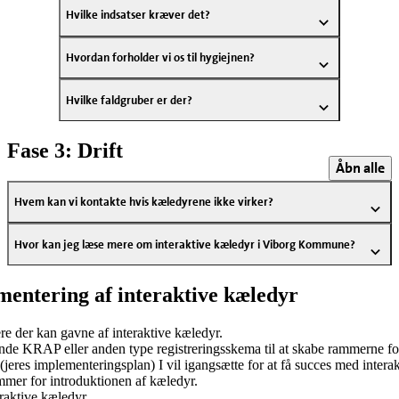
Hvilke indsatser kræver det?
Hvordan forholder vi os til hygiejnen?
Hvilke faldgruber er der?
Fase 3: Drift
Åbn alle
Hvem kan vi kontakte hvis kæledyrene ikke virker?
Hvor kan jeg læse mere om interaktive kæledyr i Viborg Kommune?
ementering af interaktive kæledyr
re der kan gavne af interaktive kæledyr.
nde KRAP eller anden type registreringsskema til at skabe rammerne f
 (jeres implementeringsplan) I vil igangsætte for at få succes med intera
mmer for introduktionen af kæledyr.
raktive kæledyr.