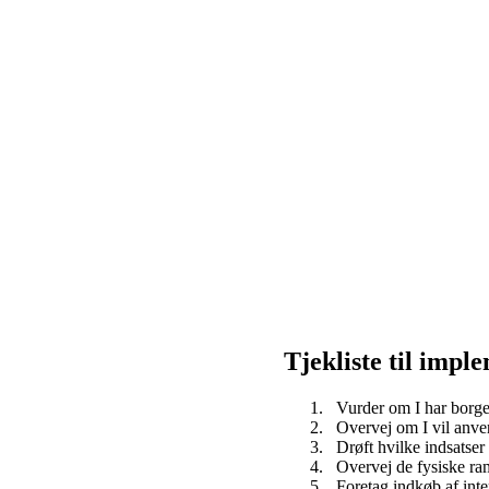
Tjekliste til impl
Vurder om I har borge
Overvej om I vil anve
Drøft hvilke indsatser
Overvej de fysiske ra
Foretag indkøb af inte