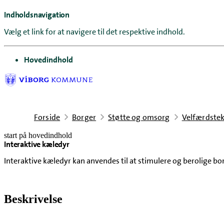
Indholdsnavigation
Vælg et link for at navigere til det respektive indhold.
gå til
Hovedindhold
Forside
Borger
Støtte og omsorg
Velfærdstek
start på hovedindhold
Interaktive kæledyr
senest opdateret 7. april 2026
Interaktive kæledyr kan anvendes til at stimulere og berolige bo
Beskrivelse