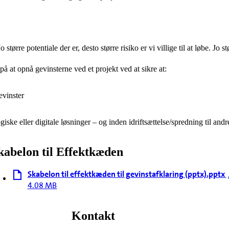
større potentiale der er, desto større risiko er vi villige til at løbe. Jo stø
å at opnå gevinsterne ved et projekt ved at sikre at:
evinster
ske eller digitale løsninger – og inden idriftsættelse/spredning til and
kabelon til Effektkæden
Skabelon til effektkæden til gevinstafklaring (pptx).pptx
4.08 MB
Kontakt