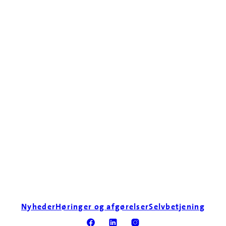
Nyheder
Høringer og afgørelser
Selvbetjening