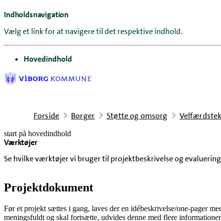
Indholdsnavigation
Vælg et link for at navigere til det respektive indhold.
gå til
Hovedindhold
Forside
Borger
Støtte og omsorg
Velfærdstek
start på hovedindhold
Værktøjer
senest opdateret 22. april 2026
Se hvilke værktøjer vi bruger til projektbeskrivelse og evaluering
Projektdokument
Før et projekt sættes i gang, laves der en idébeskrivelse/one-pager med 
meningsfuldt og skal fortsætte, udvides denne med flere informationer i