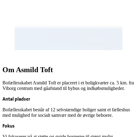
Om Asmild Toft
Bofællesskabet Asmild Toft er placeret i et boligkvarter ca. 5 km. fra
Viborg centrum med gåafstand til bybus og indkøbsmuligheder.
Antal pladser
Bofællesskabet består af 12 selvstændige boliger samt et fælleshus
med mulighed for socialt samvær med de øvrige beboere.
Fokus
Vi fokuserer på at støtte og guide borgerne til størst mulig