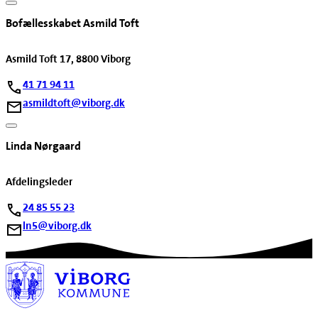
Bofællesskabet Asmild Toft
Asmild Toft 17, 8800 Viborg
41 71 94 11
asmildtoft@viborg.dk
Linda Nørgaard
Afdelingsleder
24 85 55 23
ln5@viborg.dk