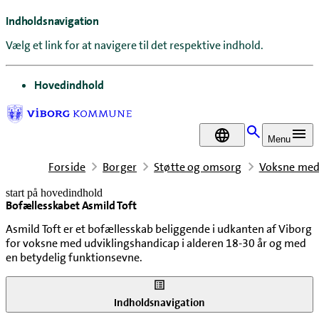
Indholdsnavigation
Vælg et link for at navigere til det respektive indhold.
gå til
Hovedindhold
DA
Menu
Forside
Borger
Støtte og omsorg
Voksne med
start på hovedindhold
Bofællesskabet Asmild Toft
senest opdateret 23. juni 2026
Asmild Toft er et bofællesskab beliggende i udkanten af Viborg
for voksne med udviklingshandicap i alderen 18-30 år og med
en betydelig funktionsevne.
Indholdsnavigation