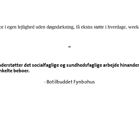
bor i egen lejlighed uden døgndækning, få ekstra støtte i hverdage, wee
“
derstøtter det socialfaglige og sundhedsfaglige arbejde hinanden
nkelte beboer.
- Botilbuddet Fynbohus