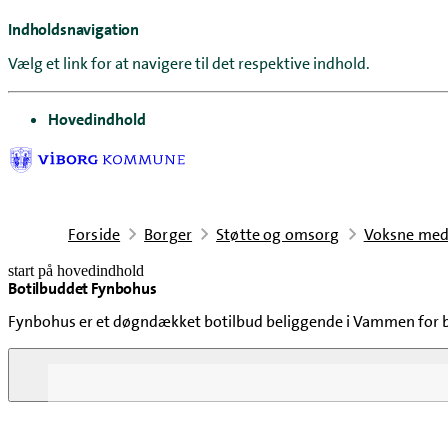
Indholdsnavigation
Vælg et link for at navigere til det respektive indhold.
gå til
Hovedindhold
Forside
Borger
Støtte og omsorg
Voksne med
start på hovedindhold
Botilbuddet Fynbohus
senest opdateret 23. juni 2026
Fynbohus er et døgndækket botilbud beliggende i Vammen for b