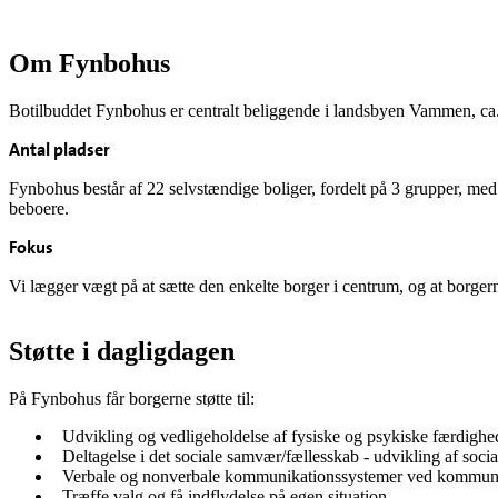
Om Fynbohus
Botilbuddet Fynbohus er centralt beliggende i landsbyen Vammen, ca.
Antal pladser
Fynbohus består af 22 selvstændige boliger, fordelt på 3 grupper, me
beboere.
Fokus
Vi lægger vægt på at sætte den enkelte borger i centrum, og at borgern
Støtte i dagligdagen
På Fynbohus får borgerne støtte til:
Udvikling og vedligeholdelse af fysiske og psykiske færdighe
Deltagelse i det sociale samvær/fællesskab - udvikling af soc
Verbale og nonverbale kommunikationssystemer ved kommuni
Træffe valg og få indflydelse på egen situation