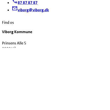
87 87 87 87
viborg@viborg.dk
Find os
Viborg Kommune
Prinsens Alle 5
8800 Viborg
CVR. 2918 9846
Find afdeling
Kontakt og åbningstider
Se også
Tilgængelighedserklæring
Privatlivs- og persondatapolitik