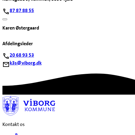
87 87 88 55
Karen Østergaard
Afdelingsleder
20 68 93 53
k3s@viborg.dk
Kontakt os