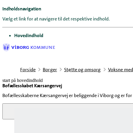
Indholdsnavigation
Vælg et link for at navigere til det respektive indhold.
gå til
Hovedindhold
Forside
Borger
Støtte og omsorg
Voksne med
start på hovedindhold
Bofællesskabet Kærsangervej
senest opdateret 23. juni 2026
Bofællesskaberne Kærsangervej er beliggende i Viborg og er for