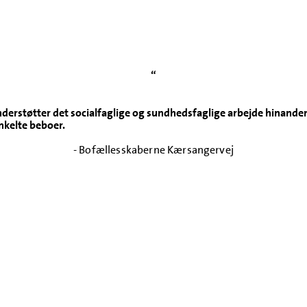
“
derstøtter det socialfaglige og sundhedsfaglige arbejde hinanden
nkelte beboer.
- Bofællesskaberne Kærsangervej