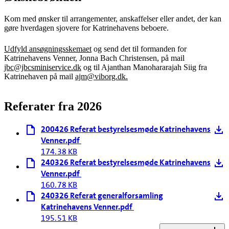
Kom med ønsker til arrangementer, anskaffelser eller andet, der kan
gøre hverdagen sjovere for Katrinehavens beboere.
Udfyld ansøgningsskemaet
og send det til formanden for
Katrinehavens Venner, Jonna Bach Christensen, på mail
jbc@jbcsminiservice.dk
og til Ajanthan Manohararajah Siig fra
Katrinehaven på mail
ajm@viborg.dk.
Referater fra 2026
200426 Referat bestyrelsesmøde Katrinehavens
Venner.pdf
174.38 KB
240326 Referat bestyrelsesmøde Katrinehavens
Venner.pdf
160.78 KB
240326 Referat generalforsamling
Katrinehavens Venner.pdf
195.51 KB