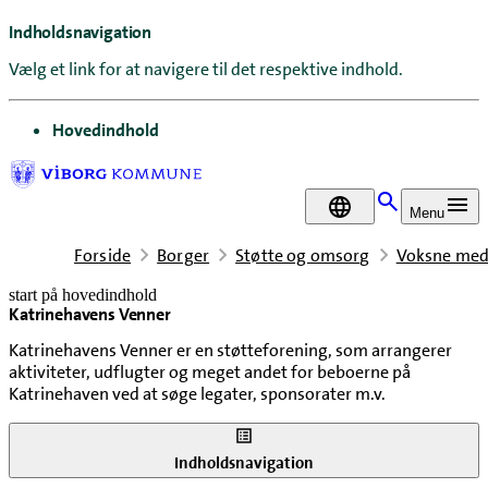
Indholdsnavigation
Vælg et link for at navigere til det respektive indhold.
gå til
Hovedindhold
DA
Menu
Forside
Borger
Støtte og omsorg
Voksne med
start på hovedindhold
Katrinehavens Venner
senest opdateret 11. maj 2026
Katrinehavens Venner er en støtteforening, som arrangerer
aktiviteter, udflugter og meget andet for beboerne på
Katrinehaven ved at søge legater, sponsorater m.v.
Indholdsnavigation