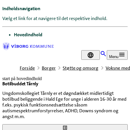
Indholdsnavigation
Vælg et link for at navigere til det respektive indhold.
gå til
Hovedindhold
DA
Menu
Forside
Borger
Støtte og omsorg
Voksne med
start på hovedindhold
Botilbuddet Tårnly
senest opdateret 23. juni 2026
Ungdomskollegiet Tårnly er et døgndækket midlertidigt
botilbud beliggende i Hald Ege for unge i alderen 16-30 år med
f.eks. psykisk funktionsnedsættelse såsom
autismespektrumforstyrrelser, ADHD, Downs syndrom og
angst m.m.