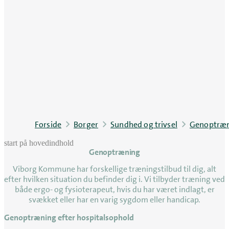
Forside
Borger
Sundhed og trivsel
Genoptræ
start på hovedindhold
Genoptræning
senest opdateret 23. april 2026
Viborg Kommune har forskellige træningstilbud til dig, alt
efter hvilken situation du befinder dig i. Vi tilbyder træning ved
både ergo- og fysioterapeut, hvis du har været indlagt, er
svækket eller har en varig sygdom eller handicap.
Genoptræning efter hospitalsophold